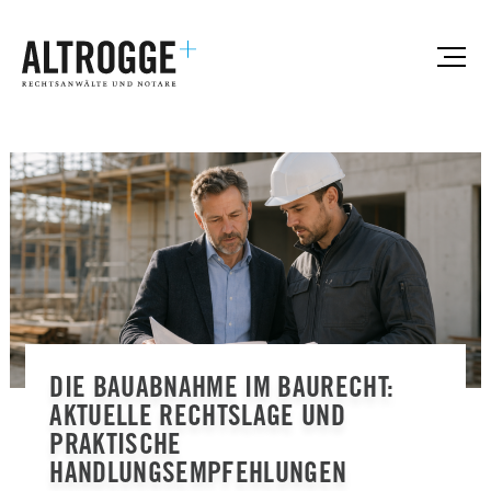
Zum
Hauptinhalt
ALTROGGE+
springen
Rechtsanwälte und Notare in Lüdenscheid
NEWS
DIE BAUABNAHME IM BAURECHT:
AKTUELLE RECHTSLAGE UND
PRAKTISCHE
HANDLUNGSEMPFEHLUNGEN